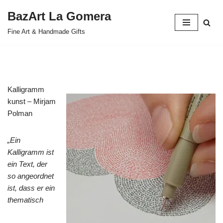
BazArt La Gomera
Zum
Fine Art & Handmade Gifts
Inhalt
springen
Kalligramm
kunst – Mirjam
Polman
„Ein
Kalligramm ist
ein Text, der
so angeordnet
ist, dass er ein
thematisch