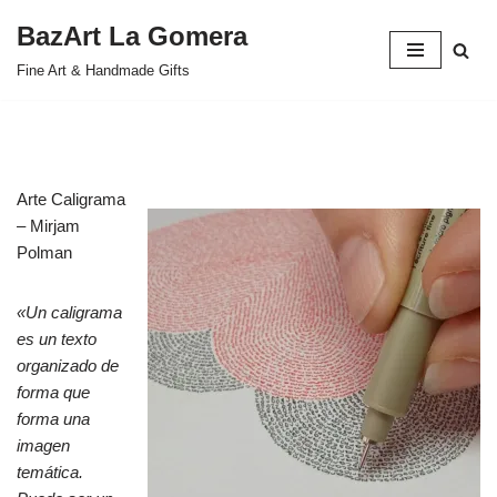
BazArt La Gomera
Saltar
Fine Art & Handmade Gifts
al
contenido
Arte Caligrama
– Mirjam
Polman
«Un caligrama
es un texto
organizado de
forma que
forma una
imagen
temática.